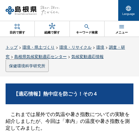
Language
目的で探す
組織で探す
キーワード検索
メニュー
トップ
>
環境・県土づくり
>
環境・リサイクル
>
環境
>
調査・研
究
>
島根県気候変動適応センター
>
気候変動適応情報
保健環境科学研究所
【適応情報】熱中症を防ごう！その４
これまでは屋外での気温や暑さ指数についての実験を
紹介しましたが、今回は「車内」の温度や暑さ指数を測
定してみました。