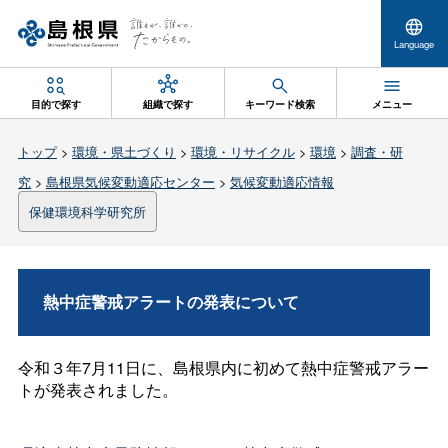
Language
目的で探す
組織で探す
キーワード検索
メニュー
トップ
>
環境・県土づくり
>
環境・リサイクル
>
環境
>
調査・研
究
>
島根県気候変動適応センター
>
気候変動適応情報
保健環境科学研究所
熱中症警戒アラートの発表について
令和３年7月11日に、島根県内に初めて熱中症警戒アラー
トが発表されました。