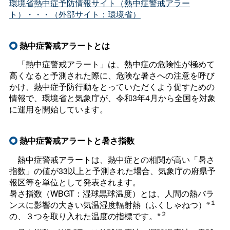
環境省熱中症予防情報サイト（熱中症警戒アラー
ト）・・・（外部サイト：環境省）
熱中症警戒アラートとは
「熱中症警戒アラート」は、熱中症の危険性が極めて
高くなると予測された際に、危険な暑さへの注意を呼び
かけ、熱中症予防行動をとっていただくよう促すための
情報で、環境省と気象庁が、令和3年4月から全国を対象
に運用を開始しています。
熱中症警戒アラートと暑さ指数
熱中症警戒アラートは、熱中症との相関が高い「暑さ
指数」の値が33以上と予測された場合、気象庁の府県予
報区等を単位として発表されます。
暑さ指数（WBGT：湿球黒球温度）とは、人間の熱バラ
※１
ンスに影響の大きい気温湿度輻射熱（ふくしゃねつ）
※２
の、３つを取り入れた温度の指標です。