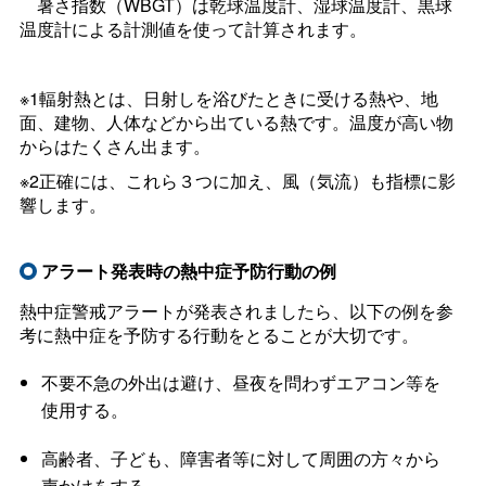
暑さ指数（WBGT）は乾球温度計、湿球温度計、黒球
温度計による計測値を使って計算されます。
※1輻射熱とは、日射しを浴びたときに受ける熱や、地
面、建物、人体などから出ている熱です。温度が高い物
からはたくさん出ます。
※2正確には、これら３つに加え、風（気流）も指標に影
響します。
アラート発表時の熱中症予防行動の例
熱中症警戒アラートが発表されましたら、以下の例を参
考に熱中症を予防する行動をとることが大切です。
不要不急の外出は避け、昼夜を問わずエアコン等を
使用する。
高齢者、子ども、障害者等に対して周囲の方々から
声かけをする。