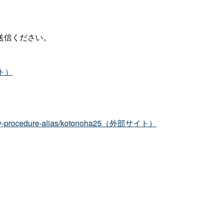
送信ください。
イト）
ly/apply-procedure-alias/kotonoha25（外部サイト）