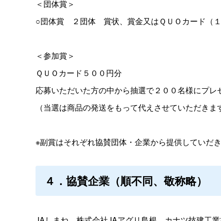
＜団体賞＞
○団体
賞
２団
体
賞状、賞金又はＱＵＯカード（
＜参加賞＞
ＱＵＯカード５００円分
応募いただいた方の中から抽選で２００名様にプレ
（当選は商品の発送をもって代えさせていただきま
※副賞はそれぞれ協賛団体・企業から提供していだ
４．協賛企業（順不同、敬称略）
JAしまね、株式会社JAアグリ島根、カナツ技建工