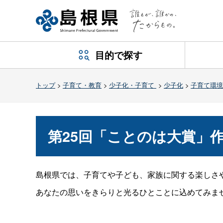
目的で探す
トップ
>
子育て・教育
>
少子化・子育て
>
少子化
>
子育て環境
第25回「ことのは大賞」
島根県では、子育てや子ども、家族に関する楽しさ
あなたの思いをきらりと光るひとことに込めてみま