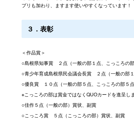
プリも加わり、ますます使いやすくなっています！
３．表彰
＜作品賞＞
○島根県知事
賞
２点（一般の部１点、こっころの
○青少年育成島根県民会議会長
賞
２点（一般の部
○優良
賞
１０点（一般の部５点、こっころの部５
※こっころの部は賞金ではなくQUOカードを進呈し
○佳作５点（一般の部）賞状、副賞
○こっころ
賞
５点（こっころの部）賞状、副賞