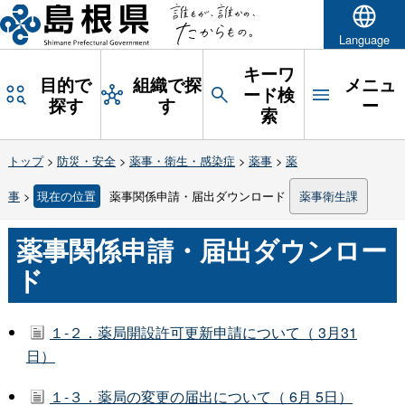
Language
キーワ
目的で
組織で探
メニュ
ード検
探す
す
ー
索
トップ
>
防災・安全
>
薬事・衛生・感染症
>
薬事
>
薬
事
>
現在の位置
薬事関係申請・届出ダウンロード
薬事衛生課
薬事関係申請・届出ダウンロー
ド
１-２．薬局開設許可更新申請について（ 3月31
日）
１-３．薬局の変更の届出について（ 6月 5日）