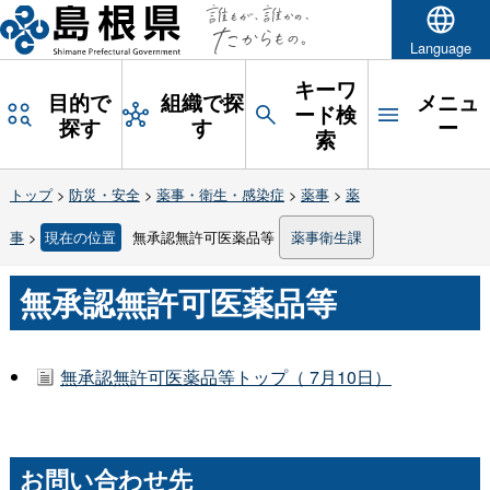
Language
キーワ
目的で
組織で探
メニュ
ード検
探す
す
ー
索
トップ
>
防災・安全
>
薬事・衛生・感染症
>
薬事
>
薬
事
>
現在の位置
無承認無許可医薬品等
薬事衛生課
無承認無許可医薬品等
無承認無許可医薬品等トップ（ 7月10日）
お問い合わせ先