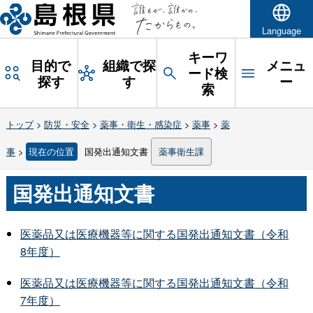
Language
キーワ
目的で
組織で探
メニュ
ード検
探す
す
ー
索
トップ
>
防災・安全
>
薬事・衛生・感染症
>
薬事
>
薬
事
>
現在の位置
国発出通知文書
薬事衛生課
国発出通知文書
医薬品又は医療機器等に関する国発出通知文書（令和
8年度）
医薬品又は医療機器等に関する国発出通知文書（令和
7年度）