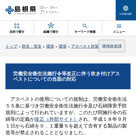
Language
目的で探す
組織で探す
キーワード検索
メニュー
トップ
>
防災・安全
>
環境
>
環境
>
アスベスト対策
環境政策課
労働安全衛生法施行令等改正に伴う吹き付けアス
ベストについての当面の対応
アスベストの使用についての規制は、労働安全衛生法
５５条に基づき労働安全衛生法施行令及び石綿障害予防
規則によって行われていますが、このたび同施行令の石
綿等の定義が
改正（外部サイト）
され、平成１８年９月
１日から石綿を０．１重量％を超えて含有する製品の製
造等が禁止されることとなりました。