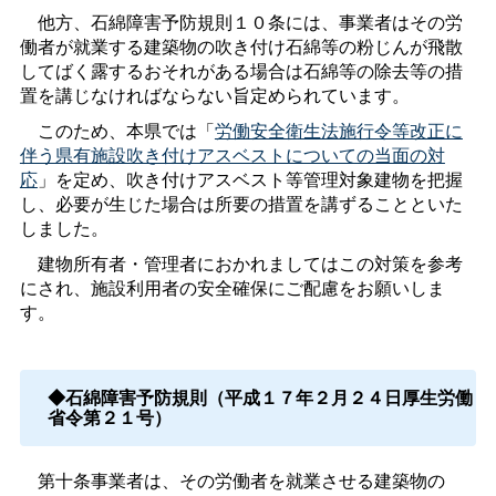
他方、石綿障害予防規則１０条には、事業者はその労
働者が就業する建築物の吹き付け石綿等の粉じんが飛散
してばく露するおそれがある場合は石綿等の除去等の措
置を講じなければならない旨定められています。
このため、本県では「
労働安全衛生法施行令等改正に
伴う県有施設吹き付けアスベストについての当面の対
応
」を定め、吹き付けアスベスト等管理対象建物を把握
し、必要が生じた場合は所要の措置を講ずることといた
しました。
建物所有者・管理者におかれましてはこの対策を参考
にされ、施設利用者の安全確保にご配慮をお願いしま
す。
◆石綿障害予防規則（平成１７年２月２４日厚生労働
省令第２１号）
第十条事業者は、その労働者を就業させる建築物の