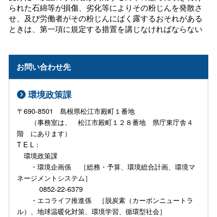
られた石綿等が損傷、劣化等によりその粉じんを発散さ
せ、及び労働者がその粉じんにばく露するおそれがある
ときは、第一項に規定する措置を講じなければならない
お問い合わせ先
環境政策課
〒690-8501 島根県松江市殿町１番地
（事務室は、 松江市殿町１２８番地 県庁東庁舎４
階 にあります）
T E L：
環境政策課
・環境企画係 ［総務・予算、環境総合計画、環境マ
ネージメントシステム］
0852-22-6379
・エコライフ推進係 ［脱炭素（カーボンニュートラ
ル）、地球温暖化対策、環境学習、循環型社会］