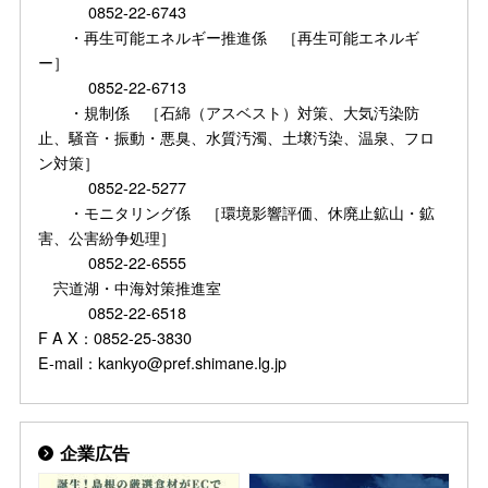
0852-22-6743
・再生可能エネルギー推進係 ［再生可能エネルギ
ー］
0852-22-6713
・規制係 ［石綿（アスベスト）対策、大気汚染防
止、騒音・振動・悪臭、水質汚濁、土壌汚染、温泉、フロ
ン対策］
0852-22-5277
・モニタリング係 ［環境影響評価、休廃止鉱山・鉱
害、公害紛争処理］
0852-22-6555
宍道湖・中海対策推進室
0852-22-6518
F A X：0852-25-3830
E-mail：kankyo@pref.shimane.lg.jp
企業広告