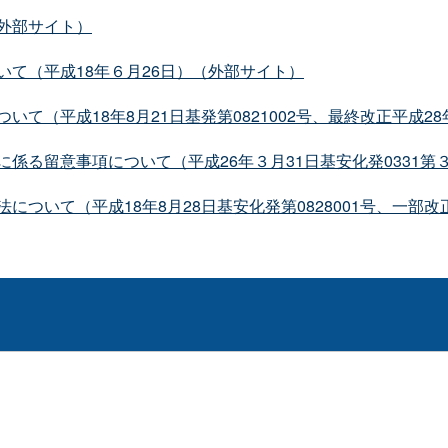
外部サイト）
て（平成18年６月26日）（外部サイト）
て（平成18年8月21日基発第0821002号、最終改正平成2
係る留意事項について（平成26年３月31日基安化発0331第
ついて（平成18年8月28日基安化発第0828001号、一部改