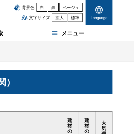
背景色
白
黒
ベージュ
文字サイズ
拡大
標準
Language
索
メニュー
関）
建
建
大
材
材
気
の
の
環