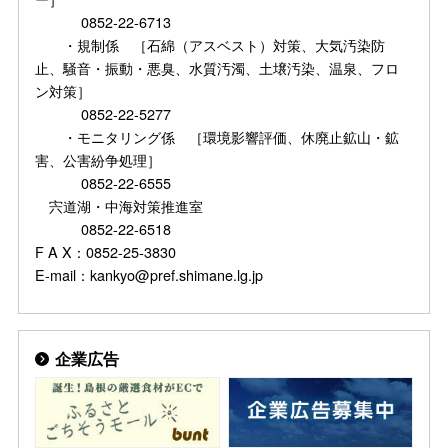
0852-22-6713
・規制係 ［石綿（アスベスト）対策、大気汚染防
止、騒音・振動・悪臭、水質汚濁、土壌汚染、温泉、フロ
ン対策］
0852-22-5277
・モニタリング係 ［環境影響評価、休廃止鉱山・鉱
害、公害紛争処理］
0852-22-6555
宍道湖・中海対策推進室
0852-22-6518
F A X：0852-25-3830
E-mail：kankyo@pref.shimane.lg.jp
企業広告