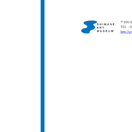
〒690
TEL：08
http://