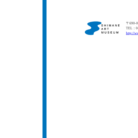
〒690
TEL：08
http://